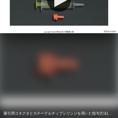
吸引用コネクタとカテーテルチップシリンジを用いた投与方法(旧規格) 1分26秒